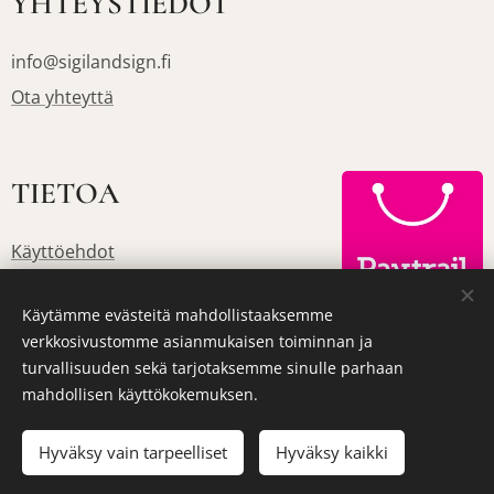
YHTEYSTIEDOT
info@sigilandsign.fi
Ota yhteyttä
TIETOA
Käyttöehdot
Käytämme evästeitä mahdollistaaksemme
verkkosivustomme asianmukaisen toiminnan ja
turvallisuuden sekä tarjotaksemme sinulle parhaan
Tietosuojakäytäntö
Evästeet
mahdollisen käyttökokemuksen.
Kielet
Hyväksy vain tarpeelliset
Hyväksy kaikki
Suomi
English