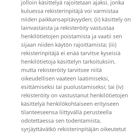
jolloin käsittelyä rajoitetaan ajaksi, jonka
kuluessa rekisterinpitäjä voi varmistaa
niiden paikkansapitävyyden; (ii) käsittely on
lainvastaista ja rekisteröity vastustaa
henkilötietojen poistamista ja vaatii sen
sijaan niiden käytön rajoittamista; (iii)
rekisterinpitäjä ei enää tarvitse kyseisiä
henkilötietoja käsittelyn tarkoituksiin,
mutta rekisteröity tarvitsee niitä
oikeudellisen vaateen laatimiseksi,
esittämiseksi tai puolustamiseksi; tai (iv)
rekisteröity on vastustanut henkilötietojen
käsittelyä henkilökohtaiseen erityiseen
tilanteeseensa liittyvällä perusteella
odotettaessa sen todentamista,
syrjäyttävätkö rekisterinpitäjän oikeutetut