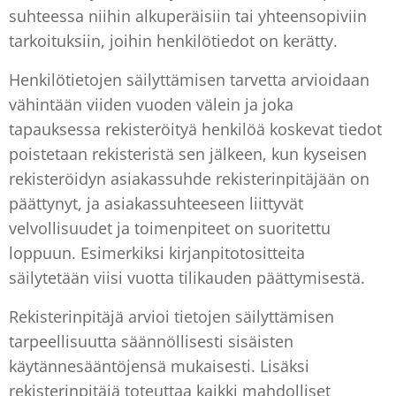
suhteessa niihin alkuperäisiin tai yhteensopiviin
tarkoituksiin, joihin henkilötiedot on kerätty.
Henkilötietojen säilyttämisen tarvetta arvioidaan
vähintään viiden vuoden välein ja joka
tapauksessa rekisteröityä henkilöä koskevat tiedot
poistetaan rekisteristä sen jälkeen, kun kyseisen
rekisteröidyn asiakassuhde rekisterinpitäjään on
päättynyt, ja asiakassuhteeseen liittyvät
velvollisuudet ja toimenpiteet on suoritettu
loppuun. Esimerkiksi kirjanpitotositteita
säilytetään viisi vuotta tilikauden päättymisestä.
Rekisterinpitäjä arvioi tietojen säilyttämisen
tarpeellisuutta säännöllisesti sisäisten
käytännesääntöjensä mukaisesti. Lisäksi
rekisterinpitäjä toteuttaa kaikki mahdolliset