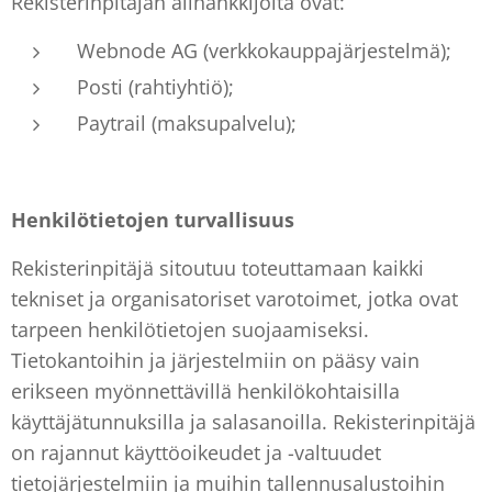
Rekisterinpitäjän alihankkijoita ovat:
Webnode AG (verkkokauppajärjestelmä);
Posti (rahtiyhtiö);
Paytrail (maksupalvelu);
Henkilötietojen turvallisuus
Rekisterinpitäjä sitoutuu toteuttamaan kaikki
tekniset ja organisatoriset varotoimet, jotka ovat
tarpeen henkilötietojen suojaamiseksi.
Tietokantoihin ja järjestelmiin on pääsy vain
erikseen myönnettävillä henkilökohtaisilla
käyttäjätunnuksilla ja salasanoilla. Rekisterinpitäjä
on rajannut käyttöoikeudet ja -valtuudet
tietojärjestelmiin ja muihin tallennusalustoihin