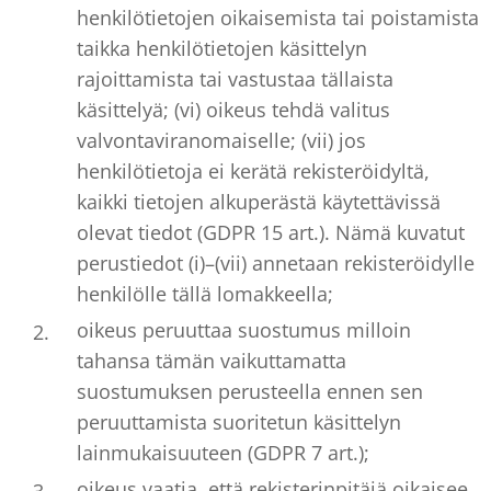
henkilötietojen oikaisemista tai poistamista
taikka henkilötietojen käsittelyn
rajoittamista tai vastustaa tällaista
käsittelyä; (vi) oikeus tehdä valitus
valvontaviranomaiselle; (vii) jos
henkilötietoja ei kerätä rekisteröidyltä,
kaikki tietojen alkuperästä käytettävissä
olevat tiedot (GDPR 15 art.). Nämä kuvatut
perustiedot (i)–(vii) annetaan rekisteröidylle
henkilölle tällä lomakkeella;
oikeus peruuttaa suostumus milloin
tahansa tämän vaikuttamatta
suostumuksen perusteella ennen sen
peruuttamista suoritetun käsittelyn
lainmukaisuuteen (GDPR 7 art.);
oikeus vaatia, että rekisterinpitäjä oikaisee