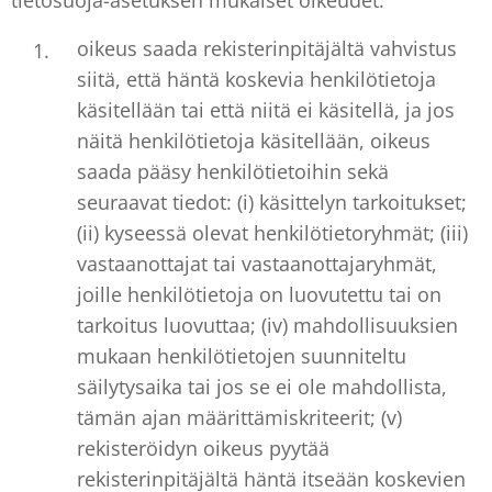
tietosuoja-asetuksen mukaiset oikeudet:
oikeus saada rekisterinpitäjältä vahvistus
siitä, että häntä koskevia henkilötietoja
käsitellään tai että niitä ei käsitellä, ja jos
näitä henkilötietoja käsitellään, oikeus
saada pääsy henkilötietoihin sekä
seuraavat tiedot: (i) käsittelyn tarkoitukset;
(ii) kyseessä olevat henkilötietoryhmät; (iii)
vastaanottajat tai vastaanottajaryhmät,
joille henkilötietoja on luovutettu tai on
tarkoitus luovuttaa; (iv) mahdollisuuksien
mukaan henkilötietojen suunniteltu
säilytysaika tai jos se ei ole mahdollista,
tämän ajan määrittämiskriteerit; (v)
rekisteröidyn oikeus pyytää
rekisterinpitäjältä häntä itseään koskevien