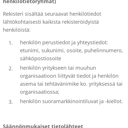
henkilötietoryhmät)
Rekisteri sisältää seuraavat henkilötiedot
lähtökohtaisesti kaikista rekisteröidyistä
henkilöistä:
henkilön perustiedot ja yhteystiedot:
etunimi, sukunimi, osoite, puhelinnumero,
sähköpostiosoite
henkilön yritykseen tai muuhun
organisaatioon liittyvät tiedot ja henkilön
asema tai tehtävänimike ko. yrityksessä tai
organisaatiossa;
henkilön suoramarkkinointiluvat ja -kiellot.
Säännönmukaiset tietolähteet