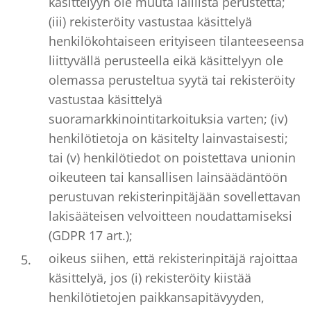
käsittelyyn ole muuta laillista perustetta;
(iii) rekisteröity vastustaa käsittelyä
henkilökohtaiseen erityiseen tilanteeseensa
liittyvällä perusteella eikä käsittelyyn ole
olemassa perusteltua syytä tai rekisteröity
vastustaa käsittelyä
suoramarkkinointitarkoituksia varten; (iv)
henkilötietoja on käsitelty lainvastaisesti;
tai (v) henkilötiedot on poistettava unionin
oikeuteen tai kansallisen lainsäädäntöön
perustuvan rekisterinpitäjään sovellettavan
lakisääteisen velvoitteen noudattamiseksi
(GDPR 17 art.);
oikeus siihen, että rekisterinpitäjä rajoittaa
käsittelyä, jos (i) rekisteröity kiistää
henkilötietojen paikkansapitävyyden,