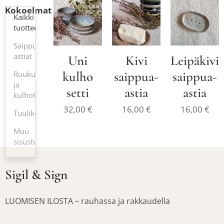
Kokoelmat
Kaikki
tuotteet
Saippua-
astiat
Uni
Kivi
Leipäkivi
kulho
saippua-
saippua-
Ruukut
ja
setti
astia
astia
kulhot
32,00
€
16,00
€
16,00
€
Tuulikellot
Muu
sisustus
Sigil & Sign
LUOMISEN ILOSTA – rauhassa ja rakkaudella